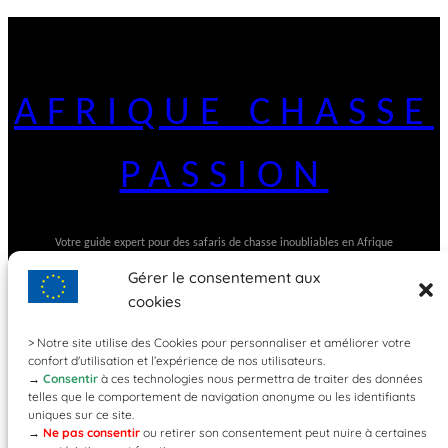
AFRIQUE CHASSE
PASSION
Votre guide expert pour des safaris de chasse inoubliables en Afrique
Gérer le consentement aux
cookies
> Notre site utilise des Cookies pour personnaliser et améliorer votre
confort d'utilisation et l’expérience de nos utilisateurs.
→
Consentir
à ces technologies nous permettra de traiter des données
telles que le comportement de navigation anonyme ou les identifiants
uniques sur ce site.
→
Ne pas consentir
ou retirer son consentement peut nuire à certaines