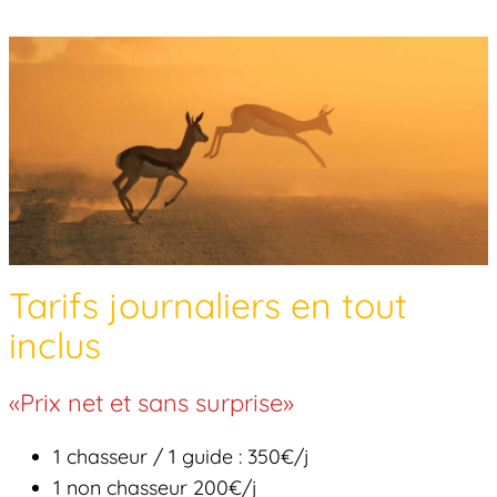
Tarifs journaliers en tout
inclus
«Prix net et sans surprise»
1 chasseur / 1 guide : 350€/j
1 non chasseur 200€/j